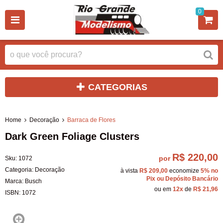
0
CATEGORIAS
Home
Decoração
Barraca de Flores
Dark Green Foliage Clusters
R$ 220,00
por
Sku:
1072
Categoria:
Decoração
à vista
R$ 209,00
economize
5%
no
Pix ou Depósito Bancário
Marca:
Busch
ou em
12x
de
R$ 21,96
ISBN:
1072