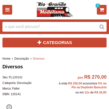
0
CATEGORIAS
Home
Decoração
Diversos
Diversos
R$ 270,00
por
Sku:
FL120141
Categoria:
Decoração
à vista
R$ 256,50
economize
5%
no
Pix ou Depósito Bancário
Marca:
Faller
ou em
12x
de
R$ 26,95
ISBN:
120141