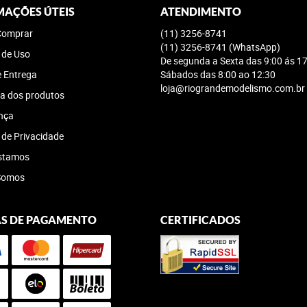
MAÇÕES ÚTEIS
ATENDIMENTO
omprar
(11)
3256-8741
(11)
3256-8741
(WhatsApp)
 de Uso
De segunda a Sexta das 9:00 ás 17
e Entrega
Sábados das 8:00 ao 12:30
loja@riograndemodelismo.com.br
a dos produtos
nça
a de Privacidade
stamos
Somos
S DE PAGAMENTO
CERTIFICADOS