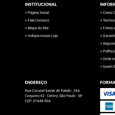
INSTITUCIONAL
INFOR
Página Inicial
Como C
Fale Conosco
Termos
Mapa do Site
Fretes 
Indique nossa Loja
Garanti
Segura
Polític
Onde e
Quem 
ENDEREÇO
FORMA
Rua Coronel Xavier de Toledo , 264,
Conjunto 62
-
Centro, São Paulo
-
SP
CEP: 01048-904