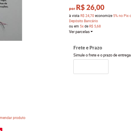
R$ 26,00
por
à vista
R$ 24,70
economize
5%
no Pix 
Depósito Bancário
ou em
5x
de
R$ 5,68
Ver parcelas
Frete e Prazo
Simule o frete e o prazo de entreg
mendar produto
e