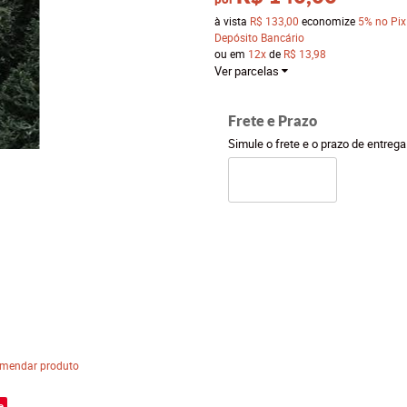
à vista
R$ 133,00
economize
5%
no Pix
Depósito Bancário
ou em
12x
de
R$ 13,98
Ver parcelas
Frete e Prazo
Simule o frete e o prazo de entreg
mendar produto
e