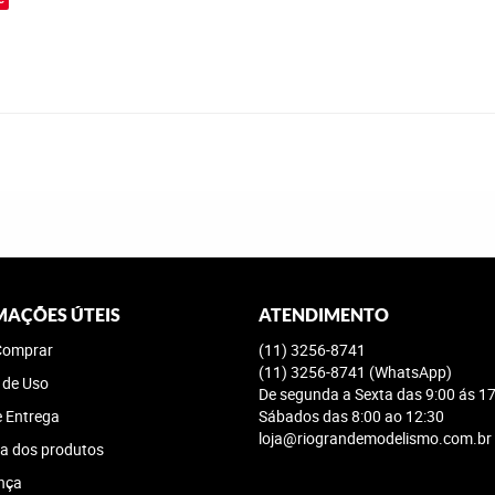
MAÇÕES ÚTEIS
ATENDIMENTO
omprar
(11)
3256-8741
(11)
3256-8741
(WhatsApp)
 de Uso
De segunda a Sexta das 9:00 ás 17
e Entrega
Sábados das 8:00 ao 12:30
loja@riograndemodelismo.com.br
a dos produtos
nça