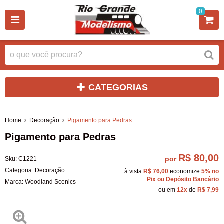
0
CATEGORIAS
Home
Decoração
Pigamento para Pedras
Pigamento para Pedras
R$ 80,00
por
Sku:
C1221
Categoria:
Decoração
à vista
R$ 76,00
economize
5%
no
Pix ou Depósito Bancário
Marca:
Woodland Scenics
ou em
12x
de
R$ 7,99