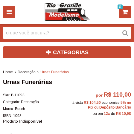
0
CATEGORIAS
Home
Decoração
Urnas Funerárias
Urnas Funerárias
R$ 110,00
por
Sku:
BH1093
Categoria:
Decoração
à vista
R$ 104,50
economize
5%
no
Pix ou Depósito Bancário
Marca:
Busch
ou em
12x
de
R$ 10,98
ISBN:
1093
Produto Indisponível