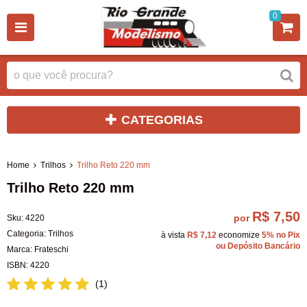
0
CATEGORIAS
Home
Trilhos
Trilho Reto 220 mm
Trilho Reto 220 mm
R$ 7,50
por
Sku:
4220
Categoria:
Trilhos
à vista
R$ 7,12
economize
5%
no Pix
ou Depósito Bancário
Marca:
Frateschi
ISBN:
4220
(1)