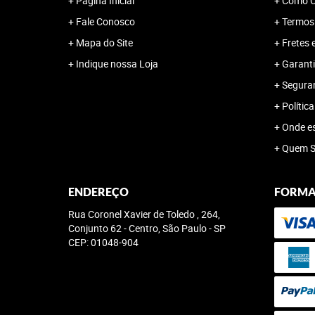
Página Inicial
Como C
Fale Conosco
Termos
Mapa do Site
Fretes 
Indique nossa Loja
Garanti
Segura
Polític
Onde e
Quem 
ENDEREÇO
FORMA
Rua Coronel Xavier de Toledo , 264,
Conjunto 62
-
Centro, São Paulo
-
SP
CEP: 01048-904