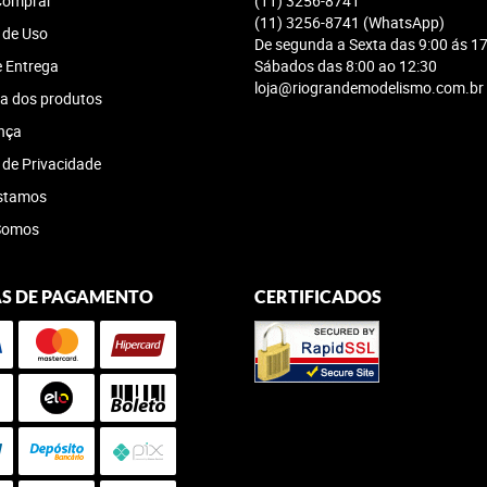
omprar
(11)
3256-8741
(11)
3256-8741
(WhatsApp)
 de Uso
De segunda a Sexta das 9:00 ás 17
e Entrega
Sábados das 8:00 ao 12:30
loja@riograndemodelismo.com.br
a dos produtos
nça
a de Privacidade
stamos
Somos
S DE PAGAMENTO
CERTIFICADOS