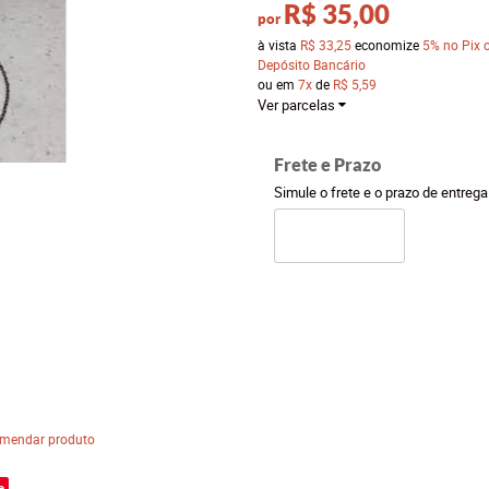
R$ 35,00
por
à vista
R$ 33,25
economize
5%
no Pix 
Depósito Bancário
ou em
7x
de
R$ 5,59
Ver parcelas
Frete e Prazo
Simule o frete e o prazo de entreg
mendar produto
e