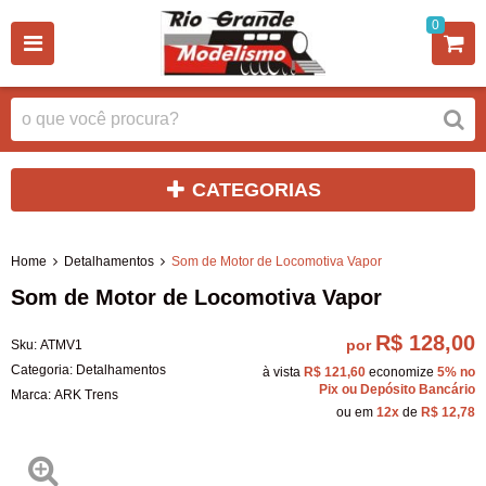
0
CATEGORIAS
Home
Detalhamentos
Som de Motor de Locomotiva Vapor
Som de Motor de Locomotiva Vapor
R$ 128,00
por
Sku:
ATMV1
Categoria:
Detalhamentos
à vista
R$ 121,60
economize
5%
no
Pix ou Depósito Bancário
Marca:
ARK Trens
ou em
12x
de
R$ 12,78