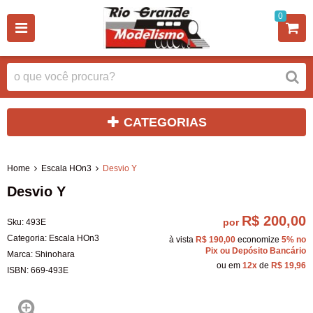
0
CATEGORIAS
Home
Escala HOn3
Desvio Y
Desvio Y
R$ 200,00
por
Sku:
493E
Categoria:
Escala HOn3
à vista
R$ 190,00
economize
5%
no
Pix ou Depósito Bancário
Marca:
Shinohara
ou em
12x
de
R$ 19,96
ISBN:
669-493E