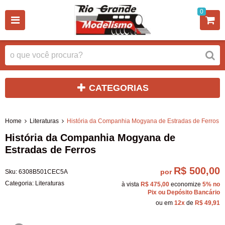
0
CATEGORIAS
Home
Literaturas
História da Companhia Mogyana de Estradas de Ferros
História da Companhia Mogyana de
Estradas de Ferros
R$ 500,00
por
Sku:
6308B501CEC5A
Categoria:
Literaturas
à vista
R$ 475,00
economize
5%
no
Pix ou Depósito Bancário
ou em
12x
de
R$ 49,91