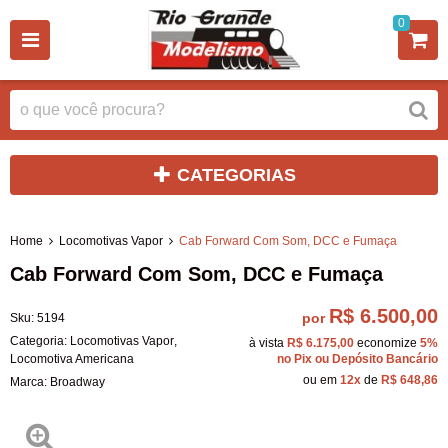
0
CATEGORIAS
Home
Locomotivas Vapor
Cab Forward Com Som, DCC e Fumaça
Cab Forward Com Som, DCC e Fumaça
R$ 6.500,00
por
Sku:
5194
Categoria:
Locomotivas Vapor
,
à vista
R$ 6.175,00
economize
5%
Locomotiva Americana
no Pix ou Depósito Bancário
ou em
12x
de
R$ 648,86
Marca:
Broadway