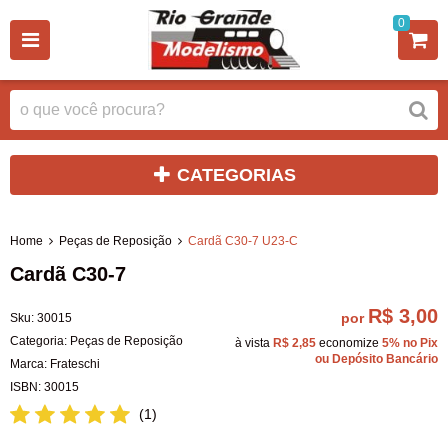
0
CATEGORIAS
Home
Peças de Reposição
Cardã C30-7 U23-C
Cardã C30-7
R$ 3,00
por
Sku:
30015
Categoria:
Peças de Reposição
à vista
R$ 2,85
economize
5%
no Pix
ou Depósito Bancário
Marca:
Frateschi
ISBN:
30015
(1)