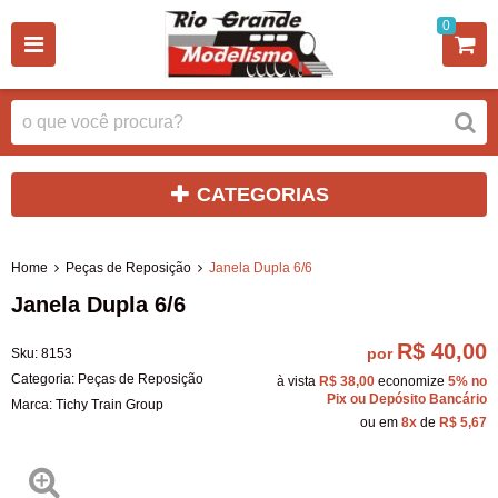
0
CATEGORIAS
Home
Peças de Reposição
Janela Dupla 6/6
Janela Dupla 6/6
R$ 40,00
por
Sku:
8153
Categoria:
Peças de Reposição
à vista
R$ 38,00
economize
5%
no
Pix ou Depósito Bancário
Marca:
Tichy Train Group
ou em
8x
de
R$ 5,67