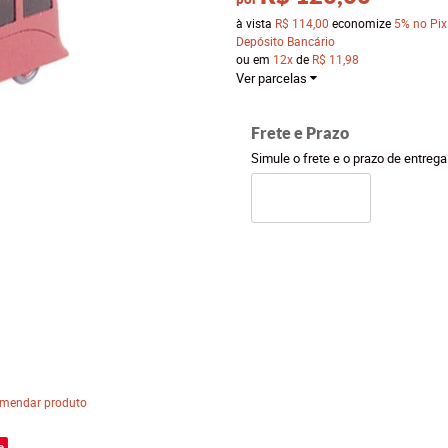
à vista
R$ 114,00
economize
5%
no Pix
Depósito Bancário
ou em
12x
de
R$ 11,98
Ver parcelas
Frete e Prazo
Simule o frete e o prazo de entreg
mendar produto
e