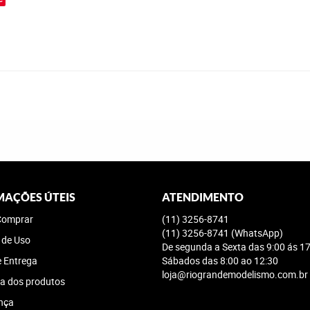
MAÇÕES ÚTEIS
ATENDIMENTO
omprar
(11)
3256-8741
(11)
3256-8741
(WhatsApp)
 de Uso
De segunda a Sexta das 9:00 ás 17
e Entrega
Sábados das 8:00 ao 12:30
loja@riograndemodelismo.com.br
a dos produtos
nça