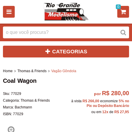
0
CATEGORIAS
Home
Thomas & Friends
Vagão Gôndola
Coal Wagon
R$ 280,00
por
Sku:
77029
Categoria:
Thomas & Friends
à vista
R$ 266,00
economize
5%
no
Pix ou Depósito Bancário
Marca:
Bachmann
ou em
12x
de
R$ 27,95
ISBN:
77029