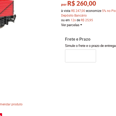
R$ 260,00
por
à vista
R$ 247,00
economize
5%
no Pix
Depósito Bancário
ou em
12x
de
R$ 25,95
Ver parcelas
Frete e Prazo
Simule o frete e o prazo de entreg
mendar produto
e