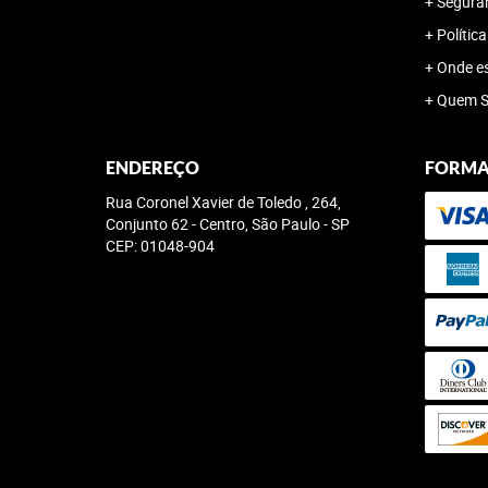
Segura
Polític
Onde e
Quem 
ENDEREÇO
FORMA
Rua Coronel Xavier de Toledo , 264,
Conjunto 62
-
Centro, São Paulo
-
SP
CEP: 01048-904