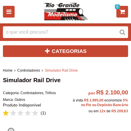
0
CATEGORIAS
Home
Controladores
Simulador Rail Drive
Simulador Rail Drive
R$ 2.100,00
por
Categoria:
Controladores
,
Trilhos
Marca:
Outros
à vista
R$ 1.995,00
economize
5%
Produto Indisponível
no Pix ou Depósito Bancário
ou em
12x
de
R$ 209,63
(1)