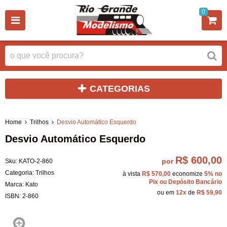
0
CATEGORIAS
Home
Trilhos
Desvio Automático Esquerdo
Desvio Automático Esquerdo
R$ 600,00
por
Sku:
KATO-2-860
Categoria:
Trilhos
à vista
R$ 570,00
economize
5%
no
Pix ou Depósito Bancário
Marca:
Kato
ou em
12x
de
R$ 59,90
ISBN:
2-860