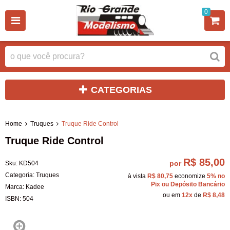
0
CATEGORIAS
Home
Truques
Truque Ride Control
Truque Ride Control
R$ 85,00
por
Sku:
KD504
Categoria:
Truques
à vista
R$ 80,75
economize
5%
no
Pix ou Depósito Bancário
Marca:
Kadee
ou em
12x
de
R$ 8,48
ISBN:
504