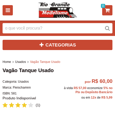
0
CATEGORIAS
Home
Usados
Vagão Tanque Usado
Vagão Tanque Usado
R$ 60,00
por
Categoria:
Usados
Marca:
Fleischamnn
à vista
R$ 57,00
economize
5%
no
Pix ou Depósito Bancário
ISBN:
581
ou em
12x
de
R$ 5,99
Produto Indisponível
(1)