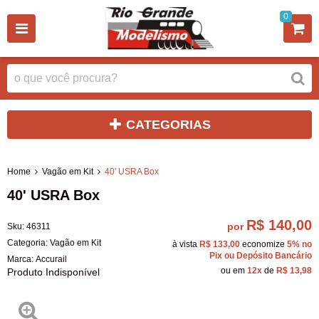
0
CATEGORIAS
Home
Vagão em Kit
40' USRA Box
40' USRA Box
R$ 140,00
por
Sku:
46311
Categoria:
Vagão em Kit
à vista
R$ 133,00
economize
5%
no
Pix ou Depósito Bancário
Marca:
Accurail
ou em
12x
de
R$ 13,98
Produto Indisponível