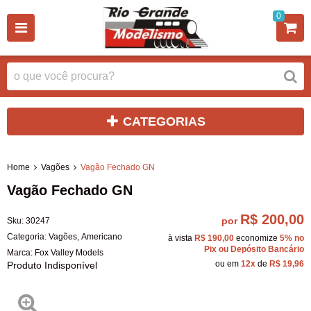
0
CATEGORIAS
Home
Vagões
Vagão Fechado GN
Vagão Fechado GN
R$ 200,00
por
Sku:
30247
Categoria:
Vagões
,
Americano
à vista
R$ 190,00
economize
5%
no
Pix ou Depósito Bancário
Marca:
Fox Valley Models
ou em
12x
de
R$ 19,96
Produto Indisponível