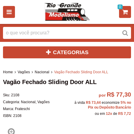
0
CATEGORIAS
Home
Vagões
Nacional
Vagão Fechado Sliding Door ALL
Vagão Fechado Sliding Door ALL
R$ 77,30
por
Sku:
2108
Categoria:
Nacional
,
Vagões
à vista
R$ 73,44
economize
5%
no
Pix ou Depósito Bancário
Marca:
Frateschi
ou em
12x
de
R$ 7,72
ISBN:
2108