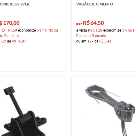
O NICKEL-SILVER
VAGÃO DE CIMENTO
$ 170,00
R$ 64,50
por
a
R$ 161,50
economize
5%
no Pix ou
à vista
R$ 61,28
economize
5%
no P
to Bancário
Depósito Bancário
12x
de
R$ 16,97
ou em
12x
de
R$ 6,44