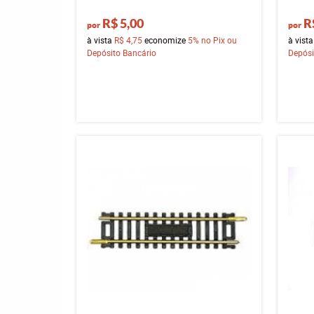
R$ 5,00
R
por
por
à vista
R$ 4,75
economize
5%
no Pix ou
à vist
Depósito Bancário
Depósi