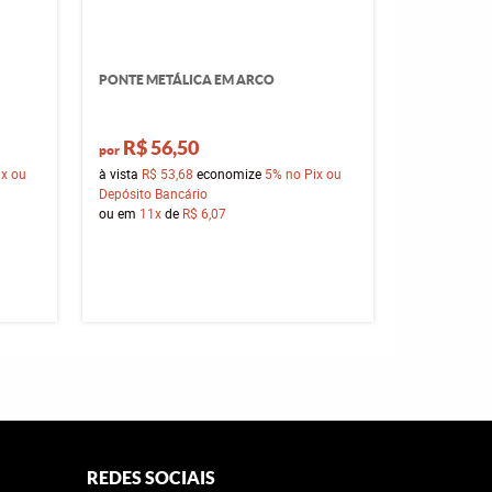
PONTE METÁLICA EM ARCO
R$ 56,50
por
ix ou
à vista
R$ 53,68
economize
5%
no Pix ou
Depósito Bancário
ou em
11x
de
R$ 6,07
REDES SOCIAIS