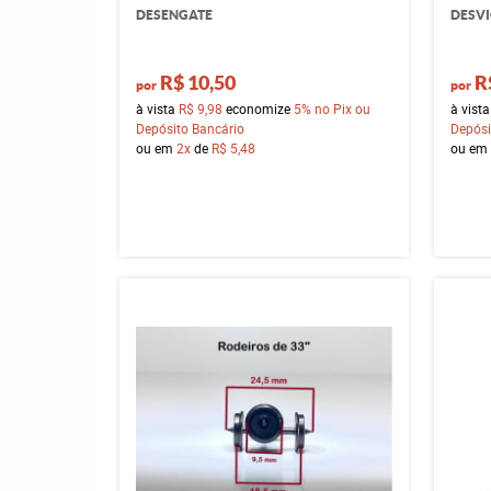
DESENGATE
DESVI
R$ 10,50
R
por
por
à vista
R$ 9,98
economize
5%
no Pix ou
à vist
Depósito Bancário
Depósi
ou em
2x
de
R$ 5,48
ou em