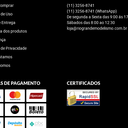
omprar
(11)
3256-8741
(11)
3256-8741
(WhatsApp)
 de Uso
De segunda a Sexta das 9:00 ás 17
e Entrega
Sábados das 8:00 ao 12:30
loja@riograndemodelismo.com.br
a dos produtos
nça
a de Privacidade
stamos
Somos
S DE PAGAMENTO
CERTIFICADOS