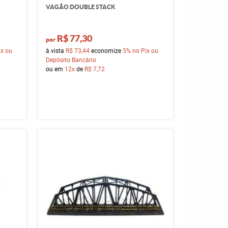
VAGÃO DOUBLE STACK
R$ 77,30
por
ix ou
à vista
R$ 73,44
economize
5%
no Pix ou
Depósito Bancário
ou em
12x
de
R$ 7,72