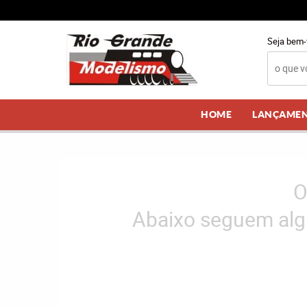
Seja bem-
HOME
LANÇAME
O
Abaixo seguem alg