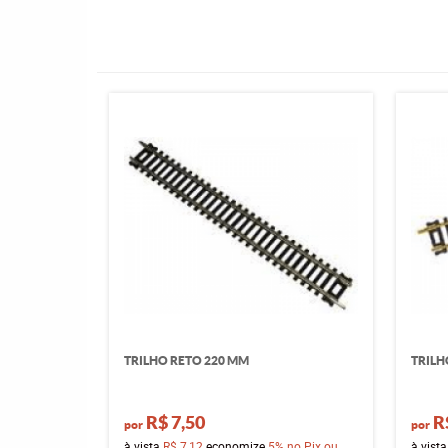
TRILHO RETO 220 MM
TRILH
R$ 7,50
R
por
por
à vista
R$ 7,12
economize
5%
no Pix ou
à vist