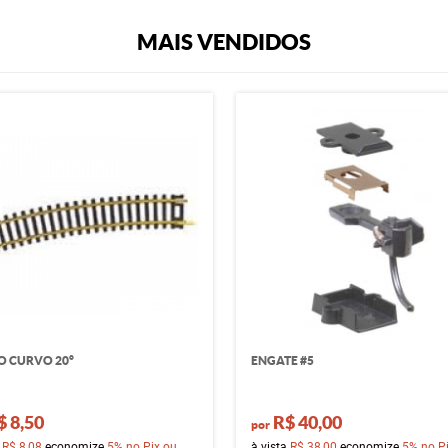
MAIS VENDIDOS
O CURVO 20°
ENGATE #5
$ 8,50
R$ 40,00
por
a
R$ 8,08
economize
5%
no Pix ou
à vista
R$ 38,00
economize
5%
no P