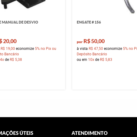
 MANUAL DE DESVIO
ENGATE # 156
$ 20,00
R$ 50,00
por
a
R$ 19,00
economize
5%
no Pix ou
à vista
R$ 47,50
economize
5%
no P
to Bancário
Depósito Bancário
4x
de
R$ 5,38
ou em
10x
de
R$ 5,83
MAÇÕES ÚTEIS
ATENDIMENTO