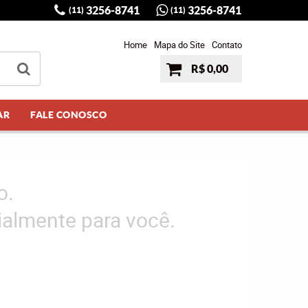
3256-8741
3256-8741
(11)
(11)
Home
Mapa do Site
Contato
R$ 0,00
AR
FALE CONOSCO
o.
almente para você.