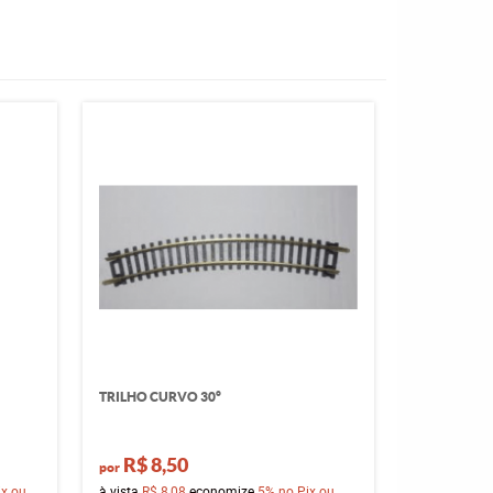
TRILHO CURVO 30°
R$ 8,50
por
ix ou
à vista
R$ 8,08
economize
5%
no Pix ou