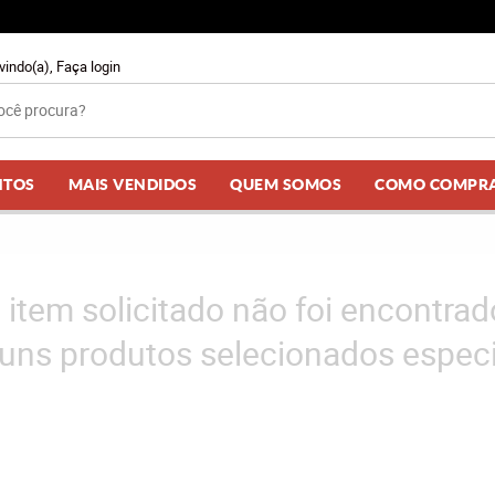
vindo(a),
Faça login
NTOS
MAIS VENDIDOS
QUEM SOMOS
COMO COMPR
 item solicitado não foi encontrad
uns produtos selecionados especi