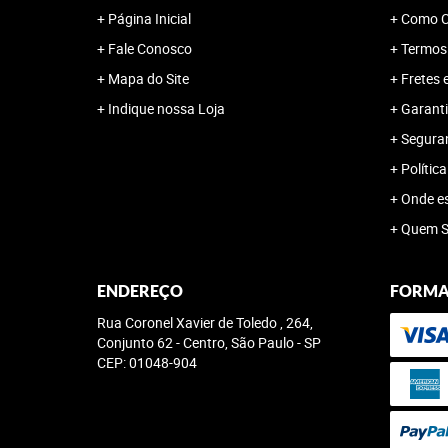
Página Inicial
Como C
Fale Conosco
Termos
Mapa do Site
Fretes 
Indique nossa Loja
Garanti
Segura
Polític
Onde e
Quem 
ENDEREÇO
FORMA
Rua Coronel Xavier de Toledo , 264,
Conjunto 62
-
Centro, São Paulo
-
SP
CEP: 01048-904