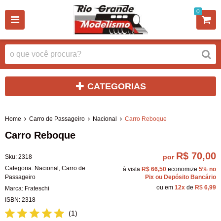
0
CATEGORIAS
Home
Carro de Passageiro
Nacional
Carro Reboque
Carro Reboque
R$ 70,00
por
Sku:
2318
Categoria:
Nacional
,
Carro de
à vista
R$ 66,50
economize
5%
no
Passageiro
Pix ou Depósito Bancário
ou em
12x
de
R$ 6,99
Marca:
Frateschi
ISBN:
2318
(1)