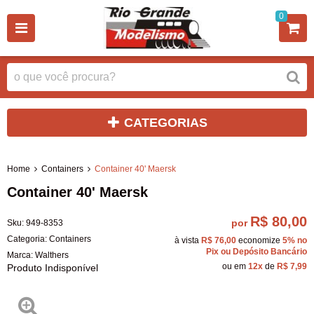
0
CATEGORIAS
Home
Containers
Container 40' Maersk
Container 40' Maersk
R$ 80,00
por
Sku:
949-8353
Categoria:
Containers
à vista
R$ 76,00
economize
5%
no
Pix ou Depósito Bancário
Marca:
Walthers
ou em
12x
de
R$ 7,99
Produto Indisponível