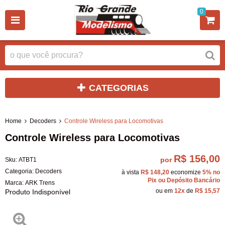
0
CATEGORIAS
Home
Decoders
Controle Wireless para Locomotivas
Controle Wireless para Locomotivas
R$ 156,00
por
Sku:
ATBT1
Categoria:
Decoders
à vista
R$ 148,20
economize
5%
no
Pix ou Depósito Bancário
Marca:
ARK Trens
ou em
12x
de
R$ 15,57
Produto Indisponível