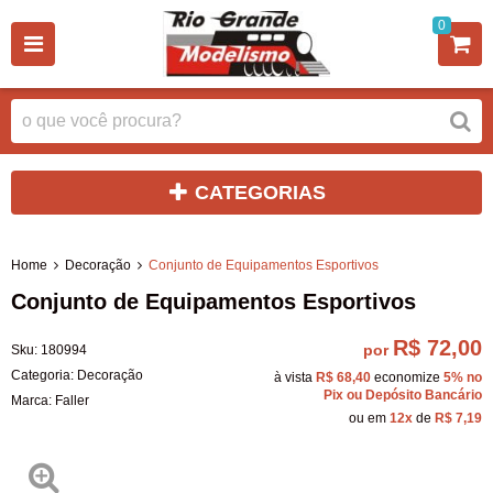
0
CATEGORIAS
Home
Decoração
Conjunto de Equipamentos Esportivos
Conjunto de Equipamentos Esportivos
R$ 72,00
por
Sku:
180994
Categoria:
Decoração
à vista
R$ 68,40
economize
5%
no
Pix ou Depósito Bancário
Marca:
Faller
ou em
12x
de
R$ 7,19