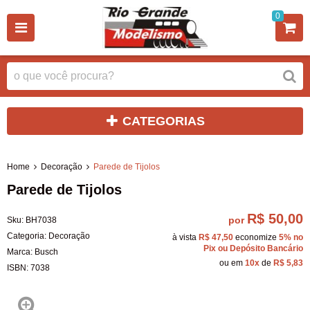
0
CATEGORIAS
Home
Decoração
Parede de Tijolos
Parede de Tijolos
R$ 50,00
por
Sku:
BH7038
Categoria:
Decoração
à vista
R$ 47,50
economize
5%
no
Pix ou Depósito Bancário
Marca:
Busch
ou em
10x
de
R$ 5,83
ISBN:
7038