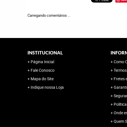
Carregando comentários ...
INSTITUCIONAL
INFOR
Página Inicial
Como C
Fale Conosco
Termos
Mapa do Site
Fretes 
Indique nossa Loja
Garanti
Segura
Polític
Onde e
Quem 