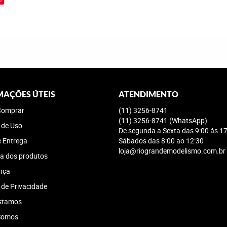
MAÇÕES ÚTEIS
ATENDIMENTO
omprar
(11)
3256-8741
(11)
3256-8741
(WhatsApp)
 de Uso
De segunda a Sexta das 9:00 ás 17
e Entrega
Sábados das 8:00 ao 12:30
loja@riograndemodelismo.com.br
a dos produtos
nça
a de Privacidade
stamos
Somos