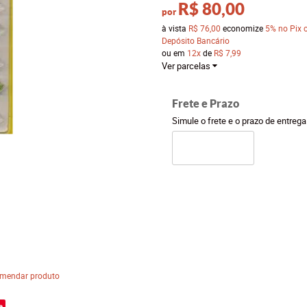
R$ 80,00
por
à vista
R$ 76,00
economize
5%
no Pix 
Depósito Bancário
ou em
12x
de
R$ 7,99
Ver parcelas
Frete e Prazo
Simule o frete e o prazo de entreg
mendar produto
e