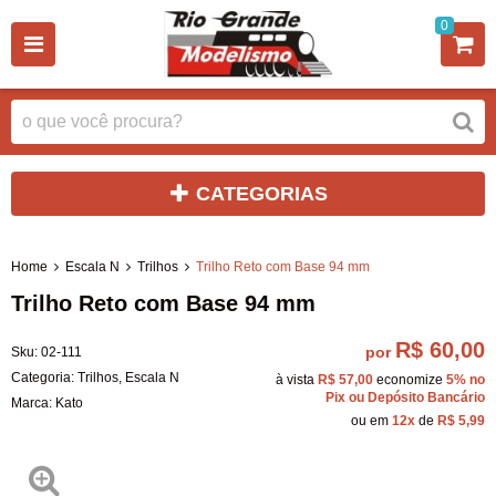
0
CATEGORIAS
Home
Escala N
Trilhos
Trilho Reto com Base 94 mm
Trilho Reto com Base 94 mm
R$ 60,00
por
Sku:
02-111
Categoria:
Trilhos
,
Escala N
à vista
R$ 57,00
economize
5%
no
Pix ou Depósito Bancário
Marca:
Kato
ou em
12x
de
R$ 5,99