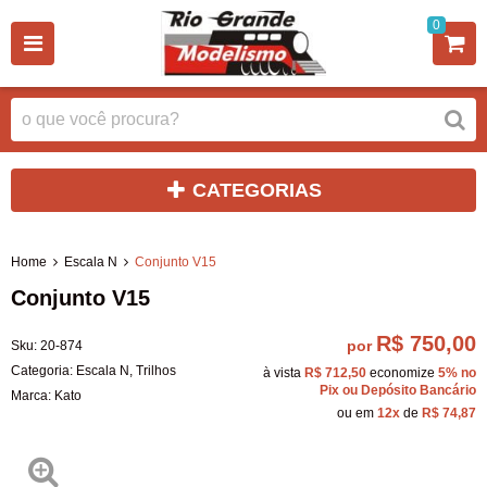
0
CATEGORIAS
Home
Escala N
Conjunto V15
Conjunto V15
R$ 750,00
por
Sku:
20-874
Categoria:
Escala N
,
Trilhos
à vista
R$ 712,50
economize
5%
no
Pix ou Depósito Bancário
Marca:
Kato
ou em
12x
de
R$ 74,87