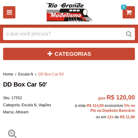
0
CATEGORIAS
Home
Escala N
DD Box Car 50'
DD Box Car 50'
R$ 120,00
por
Sku:
17552
Categoria:
Escala N
,
Vagões
à vista
R$ 114,00
economize
5%
no
Pix ou Depósito Bancário
Marca:
Athearn
ou em
12x
de
R$ 11,98