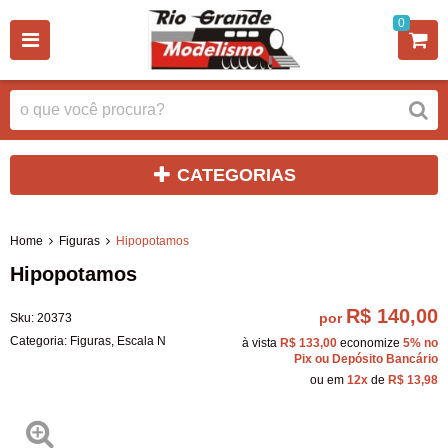
0
CATEGORIAS
Home
Figuras
Hipopotamos
Hipopotamos
R$ 140,00
por
Sku:
20373
Categoria:
Figuras
,
Escala N
à vista
R$ 133,00
economize
5%
no
Pix ou Depósito Bancário
ou em
12x
de
R$ 13,98