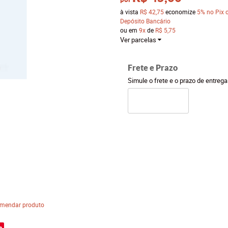
à vista
R$ 42,75
economize
5%
no Pix 
Depósito Bancário
ou em
9x
de
R$ 5,75
Ver parcelas
Frete e Prazo
Simule o frete e o prazo de entreg
mendar produto
e