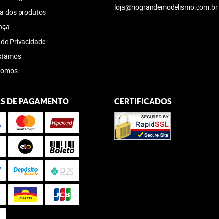
loja@riograndemodelismo.com.br
a dos produtos
nça
a de Privacidade
stamos
Somos
S DE PAGAMENTO
CERTIFICADOS