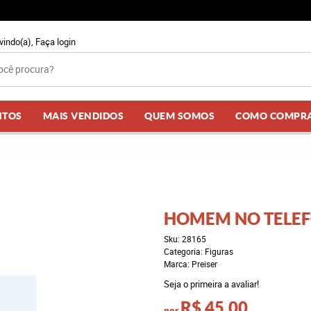
vindo(a),
Faça login
NTOS
MAIS VENDIDOS
QUEM SOMOS
COMO COMPR
HOMEM NO TELE
Sku:
28165
Categoria:
Figuras
Marca:
Preiser
Seja o primeira a avaliar!
R$ 45,00
por