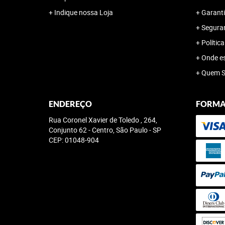
Indique nossa Loja
Garanti
Segura
Polític
Onde e
Quem 
ENDEREÇO
FORMA
Rua Coronel Xavier de Toledo , 264,
Conjunto 62
-
Centro, São Paulo
-
SP
CEP: 01048-904