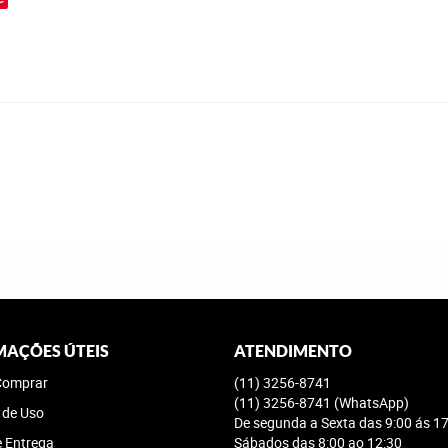
MAÇÕES ÚTEIS
ATENDIMENTO
omprar
(11)
3256-8741
(11)
3256-8741
(WhatsApp)
 de Uso
De segunda a Sexta das 9:00 ás 17
e Entrega
Sábados das 8:00 ao 12:30