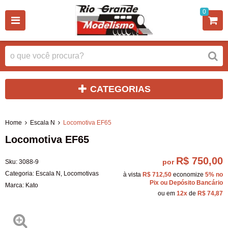
0
CATEGORIAS
Home
Escala N
Locomotiva EF65
Locomotiva EF65
R$ 750,00
por
Sku:
3088-9
Categoria:
Escala N
,
Locomotivas
à vista
R$ 712,50
economize
5%
no
Pix ou Depósito Bancário
Marca:
Kato
ou em
12x
de
R$ 74,87