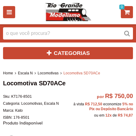
0
CATEGORIAS
Home
Escala N
Locomotivas
Locomotiva SD70ACe
Locomotiva SD70ACe
R$ 750,00
por
Sku:
KT176-8501
Categoria:
Locomotivas
,
Escala N
à vista
R$ 712,50
economize
5%
no
Pix ou Depósito Bancário
Marca:
Kato
ou em
12x
de
R$ 74,87
ISBN:
176-8501
Produto Indisponível