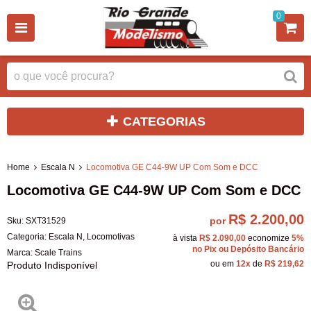
0
CATEGORIAS
Home
Escala N
Locomotiva GE C44-9W UP Com Som e DCC
Locomotiva GE C44-9W UP Com Som e DCC
R$ 2.200,00
por
Sku:
SXT31529
Categoria:
Escala N
,
Locomotivas
à vista
R$ 2.090,00
economize
5%
no Pix ou Depósito Bancário
Marca:
Scale Trains
ou em
12x
de
R$ 219,62
Produto Indisponível