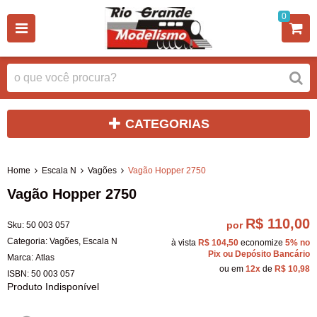
0
CATEGORIAS
Home
Escala N
Vagões
Vagão Hopper 2750
Vagão Hopper 2750
R$ 110,00
por
Sku:
50 003 057
Categoria:
Vagões
,
Escala N
à vista
R$ 104,50
economize
5%
no
Pix ou Depósito Bancário
Marca:
Atlas
ou em
12x
de
R$ 10,98
ISBN:
50 003 057
Produto Indisponível