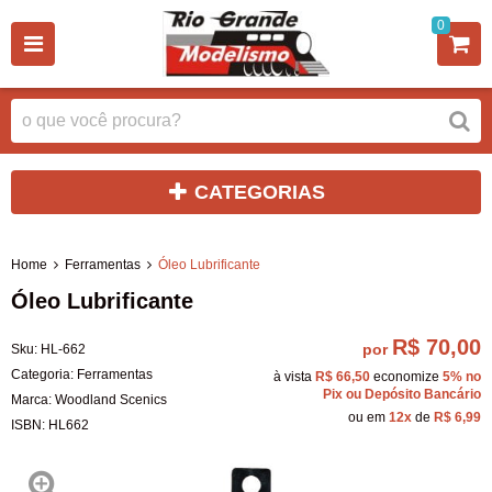
0
CATEGORIAS
Home
Ferramentas
Óleo Lubrificante
Óleo Lubrificante
R$ 70,00
por
Sku:
HL-662
Categoria:
Ferramentas
à vista
R$ 66,50
economize
5%
no
Pix ou Depósito Bancário
Marca:
Woodland Scenics
ou em
12x
de
R$ 6,99
ISBN:
HL662