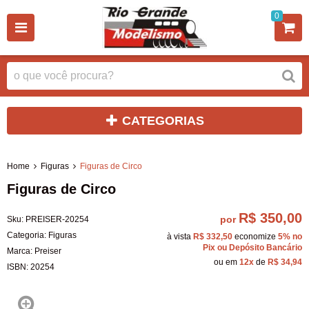
0
CATEGORIAS
Home
Figuras
Figuras de Circo
Figuras de Circo
R$ 350,00
por
Sku:
PREISER-20254
Categoria:
Figuras
à vista
R$ 332,50
economize
5%
no
Pix ou Depósito Bancário
Marca:
Preiser
ou em
12x
de
R$ 34,94
ISBN:
20254