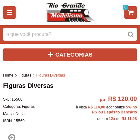
0
CATEGORIAS
Home
Figuras
Figuras Diversas
Figuras Diversas
R$ 120,00
por
Sku:
15560
Categoria:
Figuras
à vista
R$ 114,00
economize
5%
no
Pix ou Depósito Bancário
Marca:
Noch
ou em
12x
de
R$ 11,98
ISBN:
15560