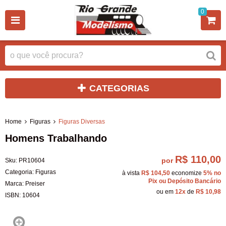
0
CATEGORIAS
Home
Figuras
Figuras Diversas
Homens Trabalhando
R$ 110,00
por
Sku:
PR10604
Categoria:
Figuras
à vista
R$ 104,50
economize
5%
no
Pix ou Depósito Bancário
Marca:
Preiser
ou em
12x
de
R$ 10,98
ISBN:
10604