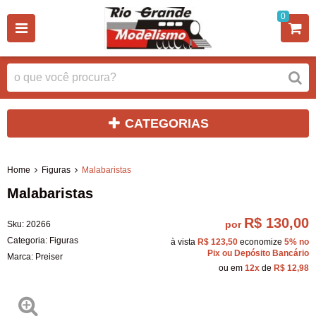
0
CATEGORIAS
Home
Figuras
Malabaristas
Malabaristas
R$ 130,00
por
Sku:
20266
Categoria:
Figuras
à vista
R$ 123,50
economize
5%
no
Pix ou Depósito Bancário
Marca:
Preiser
ou em
12x
de
R$ 12,98