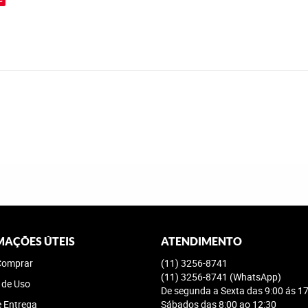
MAÇÕES ÚTEIS
ATENDIMENTO
omprar
(11)
3256-8741
(11)
3256-8741
(WhatsApp)
 de Uso
De segunda a Sexta das 9:00 ás 17
e Entrega
Sábados das 8:00 ao 12:30