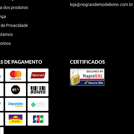
loja@riograndemodelismo.com.br
a dos produtos
nça
a de Privacidade
stamos
Somos
S DE PAGAMENTO
CERTIFICADOS