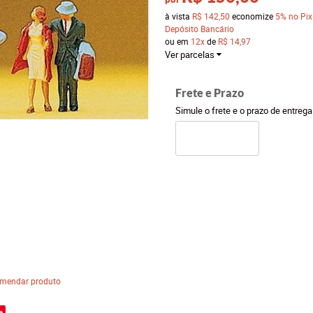
à vista
R$ 142,50
economize
5%
no Pix
Depósito Bancário
ou em
12x
de
R$ 14,97
Ver parcelas
Frete e Prazo
Simule o frete e o prazo de entreg
mendar produto
e