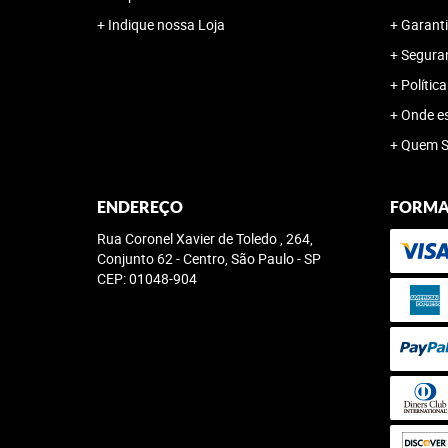
Indique nossa Loja
Garanti
Segura
Polític
Onde e
Quem 
ENDEREÇO
FORMA
Rua Coronel Xavier de Toledo , 264,
Conjunto 62
-
Centro, São Paulo
-
SP
CEP: 01048-904