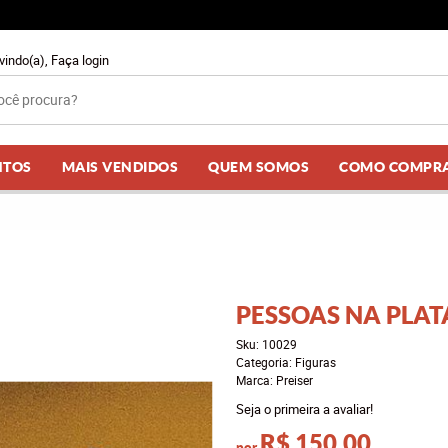
vindo(a),
Faça login
NTOS
MAIS VENDIDOS
QUEM SOMOS
COMO COMPR
PESSOAS NA PLA
Sku:
10029
Categoria:
Figuras
Marca:
Preiser
Seja o primeira a avaliar!
R$ 150,00
por