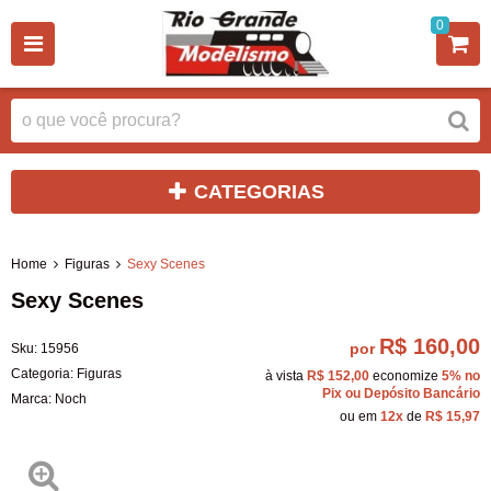
0
CATEGORIAS
Home
Figuras
Sexy Scenes
Sexy Scenes
R$ 160,00
por
Sku:
15956
Categoria:
Figuras
à vista
R$ 152,00
economize
5%
no
Pix ou Depósito Bancário
Marca:
Noch
ou em
12x
de
R$ 15,97