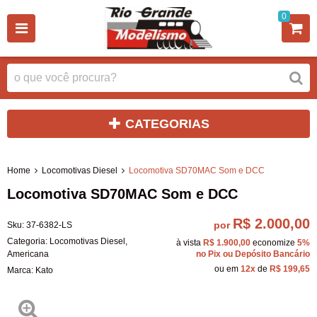
0
CATEGORIAS
Home
Locomotivas Diesel
Locomotiva SD70MAC Som e DCC
Locomotiva SD70MAC Som e DCC
R$ 2.000,00
por
Sku:
37-6382-LS
Categoria:
Locomotivas Diesel
,
à vista
R$ 1.900,00
economize
5%
Americana
no Pix ou Depósito Bancário
ou em
12x
de
R$ 199,65
Marca:
Kato