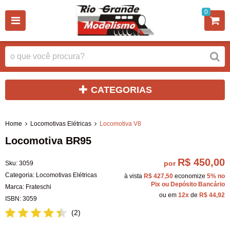
0
CATEGORIAS
Home
Locomotivas Elétricas
Locomotiva V8
Locomotiva BR95
R$ 450,00
por
Sku:
3059
Categoria:
Locomotivas Elétricas
à vista
R$ 427,50
economize
5%
no
Pix ou Depósito Bancário
Marca:
Frateschi
ou em
12x
de
R$ 44,92
ISBN:
3059
(2)