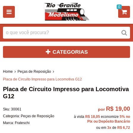
0
CATEGORIAS
Home
Peças de Reposição
Placa de Circuito Impresso para Locomotiva G12
Placa de Circuito Impresso para Locomotiva
G12
R$ 19,00
por
Sku:
30061
Categoria:
Peças de Reposição
à vista
R$ 18,05
economize
5%
no
Pix ou Depósito Bancário
Marca:
Frateschi
ou em
3x
de
R$ 6,72